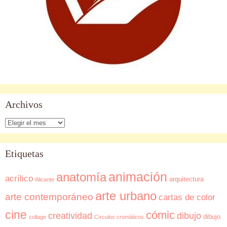
Archivos
Archivos
Etiquetas
animación
anatomía
acrílico
arquitectura
Alicante
arte urbano
arte contemporáneo
cartas de color
cine
cómic
creatividad
dibujo
dibujo
collage
Círculos cromáticos