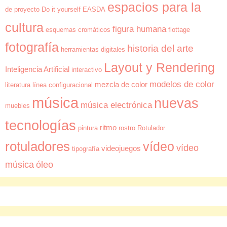
espacios para la
de proyecto
Do it yourself
EASDA
cultura
figura humana
esquemas cromáticos
flottage
fotografía
historia del arte
herramientas digitales
Layout y Rendering
Inteligencia Artificial
interactivo
modelos de color
mezcla de color
literatura
línea configuracional
música
nuevas
música electrónica
muebles
tecnologías
ritmo
pintura
rostro
Rotulador
rotuladores
vídeo
vídeo
videojuegos
tipografía
música
óleo