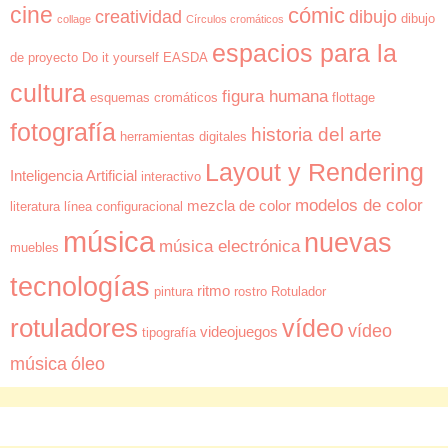
cine
cómic
creatividad
dibujo
dibujo
collage
Círculos cromáticos
espacios para la
de proyecto
Do it yourself
EASDA
cultura
figura humana
esquemas cromáticos
flottage
fotografía
historia del arte
herramientas digitales
Layout y Rendering
Inteligencia Artificial
interactivo
modelos de color
mezcla de color
literatura
línea configuracional
música
nuevas
música electrónica
muebles
tecnologías
ritmo
pintura
rostro
Rotulador
rotuladores
vídeo
vídeo
videojuegos
tipografía
música
óleo