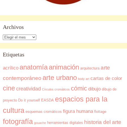
Archivos
Archivos
Etiquetas
anatomía
animación
arte
acrílico
arquitectura
arte urbano
contemporáneo
cartas de color
body art
cine
cómic
creatividad
dibujo
dibujo de
Círculos cromáticos
espacios para la
proyecto
Do it yourself
EASDA
cultura
figura humana
esquemas cromáticos
flottage
fotografía
historia del arte
herramientas digitales
gouache