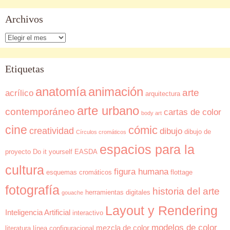
Archivos
Archivos
Etiquetas
anatomía
animación
arte
acrílico
arquitectura
arte urbano
contemporáneo
cartas de color
body art
cine
cómic
creatividad
dibujo
dibujo de
Círculos cromáticos
espacios para la
proyecto
Do it yourself
EASDA
cultura
figura humana
esquemas cromáticos
flottage
fotografía
historia del arte
herramientas digitales
gouache
Layout y Rendering
Inteligencia Artificial
interactivo
modelos de color
mezcla de color
literatura
línea configuracional