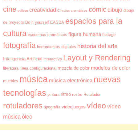
cine
cómic
creatividad
dibujo
dibujo
collage
Círculos cromáticos
espacios para la
de proyecto
Do it yourself
EASDA
cultura
figura humana
esquemas cromáticos
flottage
fotografía
historia del arte
herramientas digitales
Layout y Rendering
Inteligencia Artificial
interactivo
modelos de color
mezcla de color
literatura
línea configuracional
música
nuevas
música electrónica
muebles
tecnologías
ritmo
pintura
rostro
Rotulador
rotuladores
vídeo
vídeo
videojuegos
tipografía
música
óleo